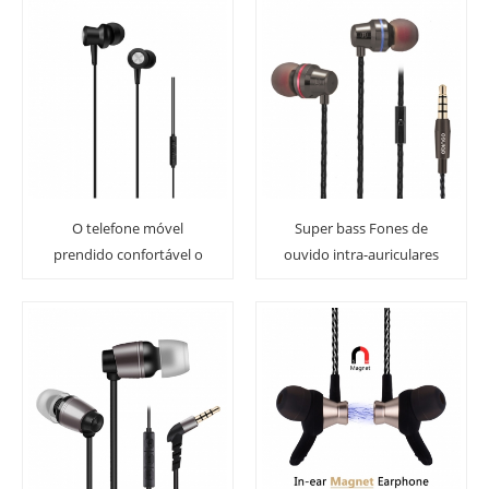
disponíveis para venda
Bass com microfone
no atacado.
O telefone móvel
Super bass Fones de
prendido confortável o
ouvido intra-auriculares
menor Earbuds com
Fones de ouvido estéreo
microfone
com microfone para
smartphones