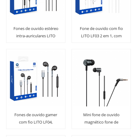
Fones de ouvido estéreo
Fone de ouvido com fio
intra-auriculares LITO
LITO LF03 2 em 1, com
LF05 com conector USB-C
conector Tipo C para 3,5
de 3,5 mm
mm, para celulares.
Fones de ouvido gamer
Mini fone de ouvido
com fio LITO LF04,
magnético fone de
duráveis e com qualidade
ouvido estéreo com fio
de som premium,
fone de ouvido Super