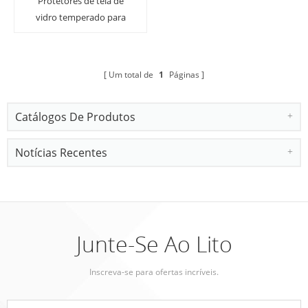
Protetores de tela de
vidro temperado para
Huawei Mate 20 Pro com
borda curvada de vidro
temperado
Um total de
1
Páginas
Catálogos De Produtos
Notícias Recentes
Junte-Se Ao Lito
Inscreva-se para ofertas incríveis.