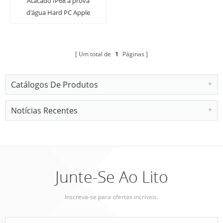
Atacado IP68 à prova
d'água Hard PC Apple
Watch Case Capa
protetora para iwatch
41mm 45mm
Um total de
1
Páginas
Catálogos De Produtos
Notícias Recentes
Junte-Se Ao Lito
Inscreva-se para ofertas incríveis.