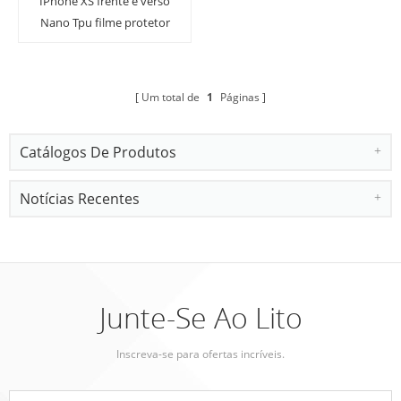
IPhone XS frente e verso
Nano Tpu filme protetor
de tela com ferramenta
de instalação
Um total de
1
Páginas
Catálogos De Produtos
Notícias Recentes
Junte-Se Ao Lito
Inscreva-se para ofertas incríveis.