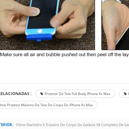
RELACIONADAS :
Protetor De Tela Full Body IPhone Xs Max
ilme Protetor Máximo Da Tela Do Corpo De IPhone Xs Max
ERIOR:
Filme Dianteiro E Traseiro Do Corpo Da Galáxia S8 Completa De S