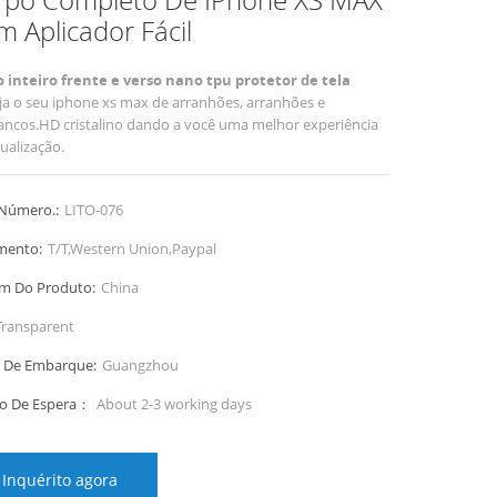
 Aplicador Fácil
 inteiro frente e verso nano tpu protetor de tela
ja o seu iphone xs max de arranhões, arranhões e
ancos.HD cristalino dando a você uma melhor experiência
sualização.
Número.:
LITO-076
mento:
T/T,Western Union,Paypal
m Do Produto:
China
Transparent
 De Embarque:
Guangzhou
o De Espera：
About 2-3 working days
Inquérito agora