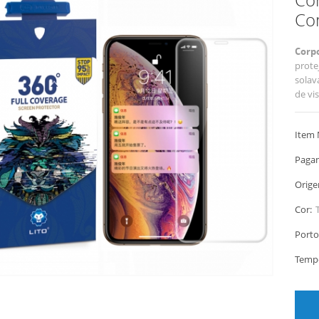
Com
Corpo
prote
solav
de vi
Item 
Paga
Orige
Cor:
Porto
Temp