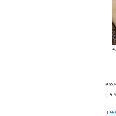
TAGS 
F
ANT