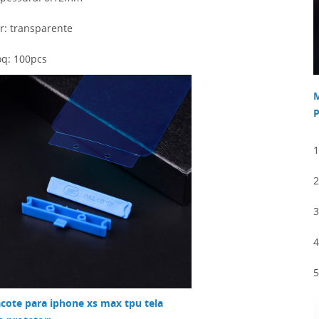
or: transparente
q: 100pcs
M
P
1
2
3
4
5
cote para iphone xs max tpu tela