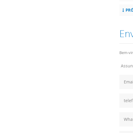
PRÓ
En
Bem-vin
Assun