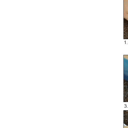
acessórios para
dispositivos móveis.
Data: 18 a 21 de
abril de 2026 Local:
AsiaWorld-Expo
(Pavilhões 3 e 6)
Estande nº: 6U20