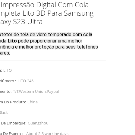
Impressão Digital Com Cola
mpleta Lito 3D Para Samsung
axy S23 Ultra
otetor de tela de vidro temperado com cola
Lito
ada
pode proporcionar uma melhor
riência e melhor proteção para seus telefones
ares.
:
LITO
Número.:
LITO-245
mento:
T/T,Western Union,Paypal
m Do Produto:
China
Black
 De Embarque:
Guangzhou
o De Espera：
About 2-3 working days