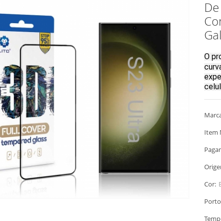
De 
Co
Gal
O pr
curv
expe
celul
Marca
Item 
Paga
Orige
Cor:
Porto
Temp