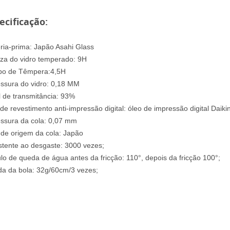
ecificação:
ria-prima: Japão Asahi Glass
za do vidro temperado: 9H
o de Têmpera:4,5H
ssura do vidro: 0,18 MM
l de transmitância: 93%
 de revestimento anti-impressão digital: óleo de impressão digital Daik
ssura da cola: 0,07 mm
 de origem da cola: Japão
stente ao desgaste: 3000 vezes;
lo de queda de água antes da fricção: 110°, depois da fricção 100°;
a da bola: 32g/60cm/3 vezes;