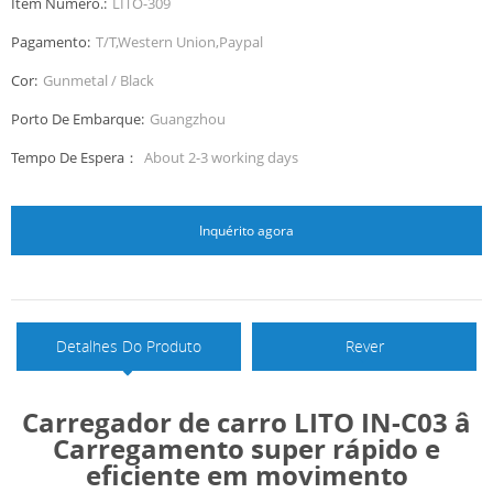
Item Número.:
LITO-309
necessidades de carregamento em trânsito.
Pagamento:
T/T,Western Union,Paypal
Cor:
Gunmetal / Black
Porto De Embarque:
Guangzhou
Tempo De Espera：
About 2-3 working days
Inquérito agora
Detalhes Do Produto
Rever
Carregador de carro LITO IN-C03 â
Carregamento super rápido e
eficiente em movimento