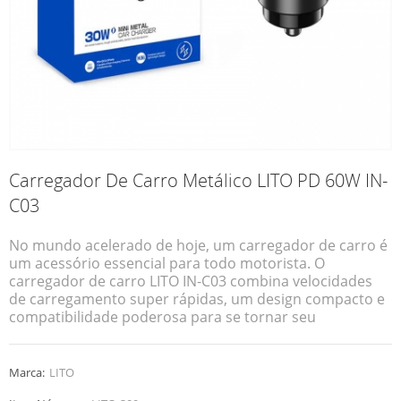
Carregador De Carro Metálico LITO PD 60W IN-
C03
No mundo acelerado de hoje, um carregador de carro é
um acessório essencial para todo motorista. O
carregador de carro LITO IN-C03 combina velocidades
de carregamento super rápidas, um design compacto e
compatibilidade poderosa para se tornar seu
companheiro indispensável na estrada. Esteja você em
uma viagem longa ou apenas indo para o trabalho, ele
garante que seus dispositivos estejam sempre ligados e
Marca:
LITO
prontos para uso, atendendo a todas as suas