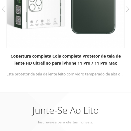
Cobertura completa Cola completa Protetor de tela de
lente HD ultrafino para iPhone 11 Pro / 11 Pro Max
Este protetor de tela de lente feito com vidro temperado de alta qualidade , 0,33mm ultra fino desenhar, Dureza 9H , proteja eficazmente as lentes do seu iPhone 11 pro / 11 pro max contra quebrar .
Junte-Se Ao Lito
Inscreva-se para ofertas incríveis.