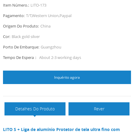
Item Número.:
LITO-173
Pagamento:
T/T,Western Union,Paypal
Origem Do Produto:
China
Cor:
Black gold silver
Porto De Embarque:
Guangzhou
Tempo De Espera：
About 2-3 working days
Inquérito agora
Detalhes Do Produto
Rever
LITO S + Liga de alumínio Protetor de tela ultra fino com