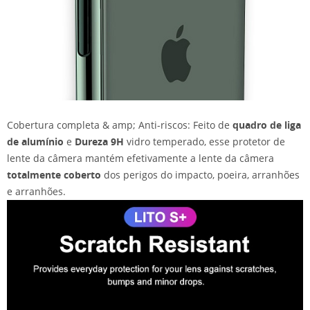
Cobertura completa & amp; Anti-riscos: Feito de
quadro de liga
de alumínio
e
Dureza 9H
vidro temperado, esse protetor de
lente da câmera mantém efetivamente a lente da câmera
totalmente coberto
dos perigos do impacto, poeira, arranhões
e arranhões.