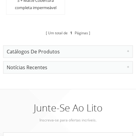
S + Matte Cobertura
completa impermeável
Anti-fingerprint Glass
Protector de tela para
relógio
Um total de
1
Páginas
Catálogos De Produtos
Notícias Recentes
Junte-Se Ao Lito
Inscreva-se para ofertas incríveis.