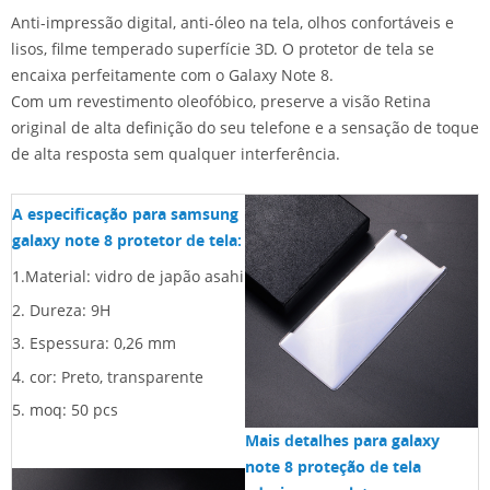
Anti-impressão digital, anti-óleo na tela, olhos confortáveis ​​e
lisos, filme temperado superfície 3D. O protetor de tela se
encaixa perfeitamente com o Galaxy Note 8.
Com um revestimento oleofóbico, preserve a visão Retina
original de alta definição do seu telefone e a sensação de toque
de alta resposta sem qualquer interferência.
A especificação para samsung
galaxy note 8 protetor de tela:
1.Material: vidro de japão asahi
2. Dureza: 9H
3. Espessura: 0,26 mm
4. cor:
Preto, transparente
5. moq: 50 pcs
Mais detalhes para galaxy
note 8 proteção de tela