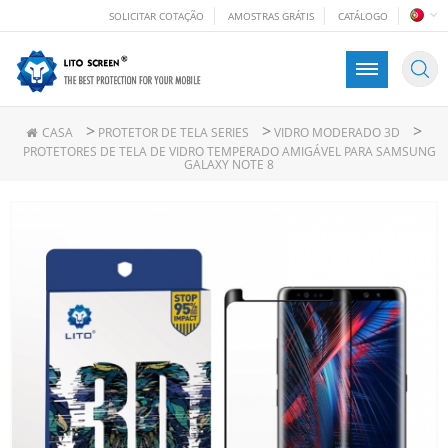
SOLICITAR COTAÇÃO
AMOSTRAS GRÁTIS
CATÁLOGO
>
>
>
CASA
PROTETOR DE TELA SERIES
VIDRO MODERADO 3D
PROTETORES DE TELA DE VIDRO TEMPERADO AMIGÁVEL PARA SAMSUNG
GALAXY NOTE 8