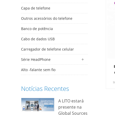
Capa de telefone
Outros acessórios do telefone
Banco de potência
Cabo de dados USB
Carregador de telefone celular
Série HeadPhone
Alto -falante sem fio
I
Notícias Recentes
s
bo
A LITO estará
presente na
t
Global Sources
d