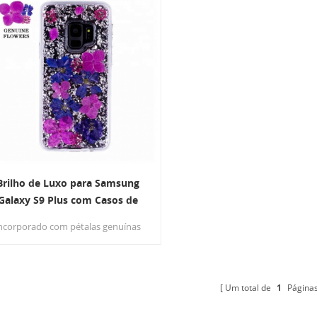
Brilho de Luxo para Samsung
Galaxy S9 Plus com Casos de
Flores Naturais Secas
ncorporado com pétalas genuínas
ecas e elementos metálicos, dá ao
seu telefone uma aparência
nita.Projeto de camada dupla com
proteção de nível militar tampa
Um total de
1
Página
raseira dura do PC + amortecedor
e TPU poderia absorver a força do