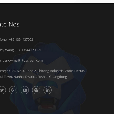
ate-Nos
efone : +86-13544370021
rley Wang :
+8613544370021
il :
snowma@litoscreen.com
ereço : 3/F, No.3, Road 2, Shirong Industrial Zone, Hecun,
hui Town, Nanhai District, Foshan,Guangdong