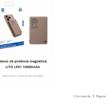
Banco de potência magnética
LITO LP01 10000mAh
Descubra o banco de energia
agnético LITO LP01 10000mAh: um
anco de energia de alta capacidade
ideal para viagens, com ímãs fortes
ara carregamento fácil e confiável
Um total de
1
Página
em qualquer lugar.