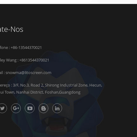
ate-Nos
efone : +86-13544370021
rley Wang :
+8613544370021
il :
snowma@litoscreen.com
ereço : 3/F, No.3, Road 2, Shirong Industrial Zone, Hecun,
hui Town, Nanhai District, Foshan,Guangdong