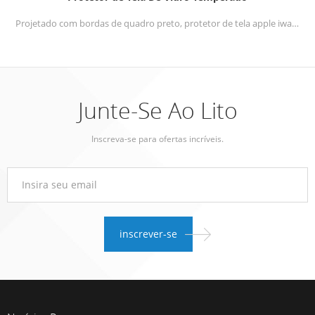
Projetado com bordas de quadro preto, protetor de tela apple iwatch 40mm / 44mm cobre apenas a tela de área de 98%, impedindo as bordas brancas, mas ajusta-se perfeitamente.
Junte-Se Ao Lito
Inscreva-se para ofertas incríveis.