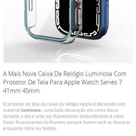
A Mais Nova Caixa De Relógio Luminosa Com
Protetor De Tela Para Apple Watch Series 7
41mm 45mm
O protetor de tela da caixa do relógio Apple é decorado com
material
luminoso
, uma bela decoração em cores doces
durante o dia e uma luz fluorescente deslumbrante à noite.
Cores fluorescentes brilhantes sempre fazem você se destacar
enquanto corre ou festeja.