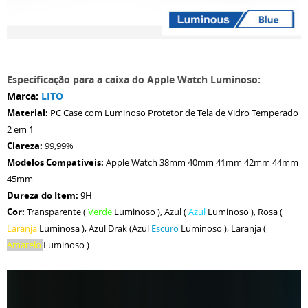
Especificação para a caixa do Apple Watch Luminoso:
Marca:
LITO
Material:
PC Case com Luminoso Protetor de Tela de Vidro Temperado
2 em 1
Clareza:
99,99%
Modelos Compatíveis:
Apple Watch 38mm 40mm 41mm 42mm 44mm
45mm
Dureza do Item:
9H
Cor:
Transparente (
Verde
Luminoso
), Azul (
Azul
Luminoso ), Rosa (
Laranja
Luminosa ), Azul Drak (Azul
Escuro
Luminoso ), Laranja (
Amarelo
Luminoso )