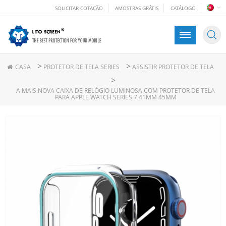
SOLICITAR COTAÇÃO
AMOSTRAS GRÁTIS
CATÁLOGO
>
>
CASA
PROTETOR DE TELA SERIES
ASSISTIR PROTETOR DE TELA
>
A MAIS NOVA CAIXA DE RELÓGIO LUMINOSA COM PROTETOR DE TELA
PARA APPLE WATCH SERIES 7 41MM 45MM