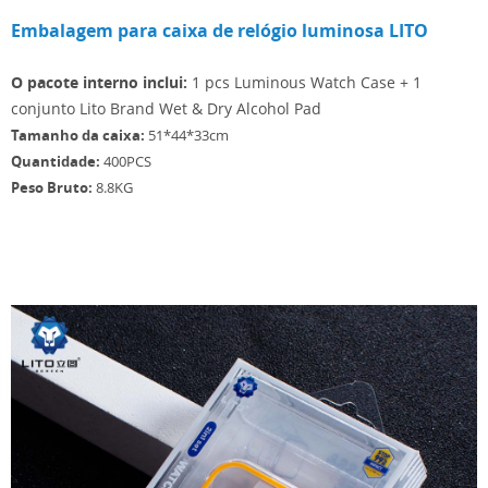
Embalagem para caixa de relógio luminosa LITO
O pacote interno inclui:
1 pcs Luminous Watch Case + 1
conjunto Lito Brand Wet & Dry Alcohol Pad
Tamanho da caixa:
51*44*33cm
Quantidade:
400PCS
Peso Bruto:
8.8KG