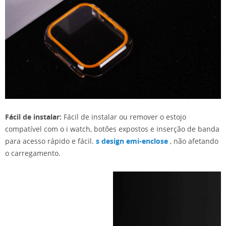
Fácil de instalar:
Fácil de instalar ou remover o estojo
compatível com o i watch, botões expostos e inserção de banda
para acesso rápido e fácil.
s
design emi-enclose
, não afetando
o carregamento.