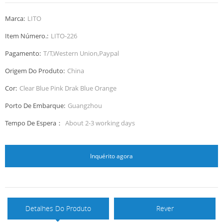
Marca:
LITO
Item Número.:
LITO-226
Pagamento:
T/T,Western Union,Paypal
Origem Do Produto:
China
Cor:
Clear Blue Pink Drak Blue Orange
Porto De Embarque:
Guangzhou
Tempo De Espera：
About 2-3 working days
Inquérito agora
Detalhes Do Produto
Rever