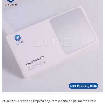
Atualize sua rotina de limpeza hoje com o pano de polimento Lito e